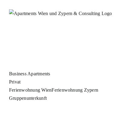
Zum
Inhalt
springen
Apartments
Business Apartments
Privat
Ferienwohnung Wien
Ferienwohnung Zypern
Gruppenunterkunft
Services